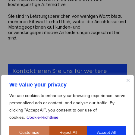
kostengünstige Alternative.
Sie sind in Leistungsbereichen von wenigen Watt bis zu
mehreren Kilowatt erhältlich, wobei die Anschlüsse und
Montageoptionen auf kunden- und
anwendungsspezifische Anforderungen zugeschnitten
sind.
Kontaktieren Sie uns für weitere
Informationen.
We value your privacy
We use cookies to enhance your browsing experience, serve
personalized ads or content, and analyze our traffic. By
clicking "Accept All", you consent to our use of
cookies.
Cookie-Richtlinie
Typische Anwendungen für
Planartransformatoren
Customize
Reject All
Accept All