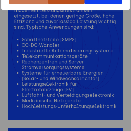
Planartransformatoren werden in vielen
modernen Leistungselektroniken
eingesetzt, bei denen geringe Größe, hohe
Effizienz und zuverlässige Leistung wichtig
sind. Typische Anwendungen sind:
Schaltnetzteile (SMPS)
DC-DC-Wandler
Industrielle Automatisierungssysteme
Telekommunikationsgeräte
Rechenzentren und Server-
Stromversorgungssysteme
Systeme für erneuerbare Energien
(Solar- und Windwechselrichter)
Leistungselektronik für
Elektrofahrzeuge (EV)
Luftfahrt- und Verteidigungselektronik
Medizinische Netzgeräte
Hochleistungs-Unterhaltungselektronik