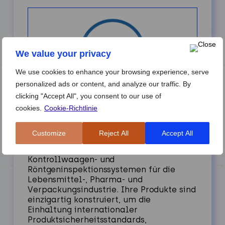
We value your privacy
We use cookies to enhance your browsing experience, serve
personalized ads or content, and analyze our traffic. By
clicking "Accept All", you consent to our use of
LOMA
cookies.
Cookie-Richtlinie
Loma Systems ist der weltweit führende
Customize
Reject All
Accept All
Anbieter in der Entwicklung und
Herstellung von Metalldetektions-,
Kontrollwaagen- und
Röntgeninspektionssystemen für die
Lebensmittel-, Pharma- und
Verpackungsindustrie. Ihre Produkte sind
einzigartig konstruiert, um die
Einhaltung internationaler
Produktsicherheitsstandards,