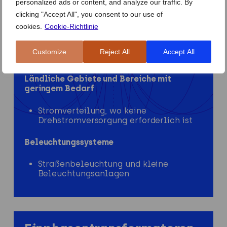
personalized ads or content, and analyze our traffic. By
clicking "Accept All", you consent to our use of
Elektronische Geräte
cookies.
Cookie-Richtlinie
Ladegeräte und Adapter (Telefone,
Laptops, Fernseher)
Customize
Reject All
Accept All
Netzteile in Haushaltselektronik
Ländliche Gebiete und Bereiche mit
geringem Bedarf
Stromverteilung, wo keine
Drehstromversorgung erforderlich ist
Beleuchtungssysteme
Straßenbeleuchtung und kleine
Beleuchtungsanlagen