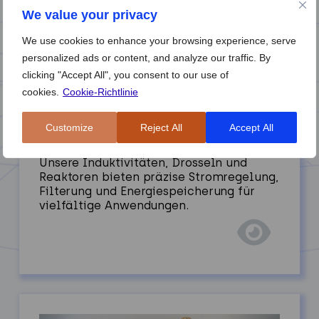
We value your privacy
We use cookies to enhance your browsing experience, serve
personalized ads or content, and analyze our traffic. By
clicking "Accept All", you consent to our use of
cookies.
Cookie-Richtlinie
Induktivitäten | Drosseln |
Customize
Reject All
Accept All
Reaktoren
Unsere Induktivitäten, Drosseln und
Reaktoren bieten präzise Stromregelung,
Filterung und Energiespeicherung für
vielfältige Anwendungen.